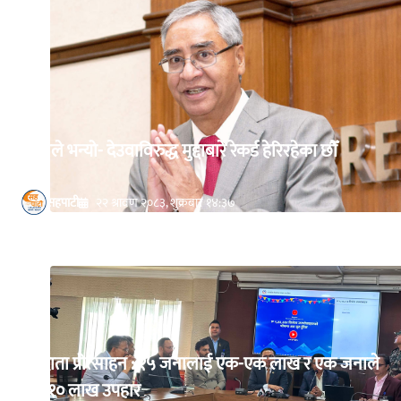
प्रहरीले भन्यो- देउवाविरुद्ध मुद्दाबारे रेकर्ड हेरिरहेका छौँ
सहपाटी
२२ श्रावण २०८३, शुक्रबार १४:३७
करदाता प्रोत्साहन : १५ जनालाई एक-एक लाख र एक जनाले
पाए १० लाख उपहार