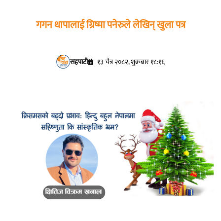
गगन थापालाई ग्रिष्मा पनेरुले लेखिन् खुला पत्र
सहपाटी
१३ चैत्र २०८२, शुक्रबार १८:१६