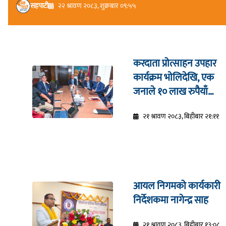
सहपाटी
२२ श्रावण २०८३, शुक्रबार ०९:५५
करदाता प्रोत्साहन उपहार
कार्यक्रम भाेलिदेखि, एक
जनाले १० लाख रुपैयाँ
जित्ने
२१ श्रावण २०८३, बिहीबार २१:११
आयल निगमको कार्यकारी
निर्देशकमा नागेन्द्र साह
२१ श्रावण २०८३, बिहीबार १३:०८