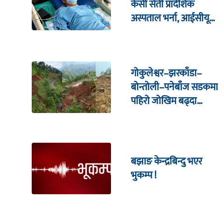
केसी सेती प्रादेशिक
अस्पताल भर्ना, आईसीयूमा
राखेर उपचार सुरु
गोकुलेश्वर–झरकाँडा–
बोन्तोली–पनेबाँज सडकमा
पहिरो जोखिम बढ्दा
स्थानीय आक्रोशित
बझाङ केन्द्रबिन्दु भएर
भुकम्प !