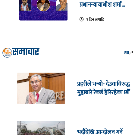
प्रधानन्यायाधीश शर्मा
सहितको इजलासमा
१ दिन अगाडि
समाचार
थप
प्रहरीले भन्यो- देउवाविरुद्ध
मुद्दाबारे रेकर्ड हेरिरहेका छौँ
भदौदेखि आन्दोलन गर्ने