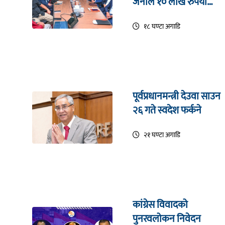
जनाले १० लाख रुपैयाँ
जित्ने
१८ घण्टा अगाडि
पूर्वप्रधानमन्त्री देउवा साउन
२६ गते स्वदेश फर्कने
२१ घण्टा अगाडि
कांग्रेस विवादको
पुनरवलोकन निवेदन