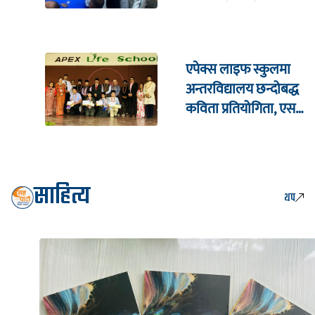
सरकारसँग ६ बुँदे माग
एपेक्स लाइफ स्कुलमा
अन्तरविद्यालय छन्दोबद्ध
कविता प्रतियोगिता, एसपी
कोइराला सम्मानित
साहित्य
थप