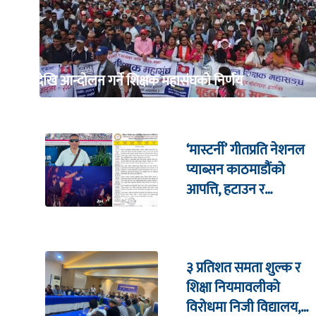
भदौदेखि आन्दोलन गर्ने शिक्षक महासंघको निर्णय
‘मास्टर्नी’ गीतप्रति नेशनल
प्याब्सन काठमाडौंको
आपत्ति, हटाउन र
सार्वजनिक माफी माग्न माग
३ प्रतिशत समता शुल्क र
शिक्षा नियमावलीको
विरोधमा निजी विद्यालय,