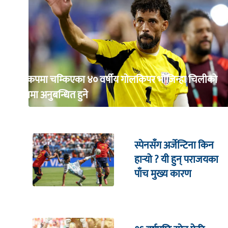
विश्वकपमा चम्किएका ४० वर्षीय गोलकिपर भोजिन्हा चिलीको
क्लबमा अनुबन्धित हुने
स्पेनसँग अर्जेन्टिना किन
हार्‍यो ? यी हुन् पराजयका
पाँच मुख्य कारण