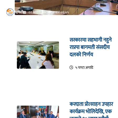
सहपाटी
२२ श्रावण २०८३, शुक्रबार ०९:५५
सरकारमा सहभागी नहुने
राप्रपा बागमती संसदीय
दलको निर्णय
५ घण्टा अगाडि
करदाता प्रोत्साहन उपहार
कार्यक्रम भाेलिदेखि, एक