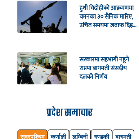
हुथी विद्रोहीको आक्रमणमा
यमनका ३० सैनिक मारिए,
उचित समयमा जवाफ दिइने
चेतावनी
सरकारमा सहभागी नहुने
राप्रपा बागमती संसदीय
दलको निर्णय
प्रदेश समाचार
सुदूरपश्चिम
कर्णाली
लुम्बिनी
गण्डकी
बागमती