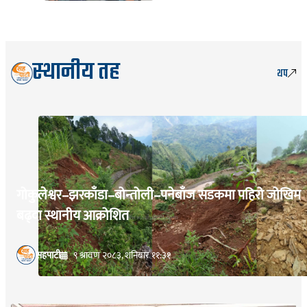
पेस्की बजेट ल्याइने
स्थानीय तह
थप
गोकुलेश्वर–झरकाँडा–बोन्तोली–पनेबाँज सडकमा पहिरो जोखिम
बढ्दा स्थानीय आक्रोशित
सहपाटी
९ श्रावण २०८३, शनिबार ११:३१