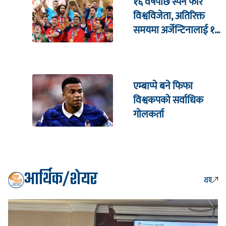
१६ वर्षपछि स्पेन फेरि
विश्वविजेता, अतिरिक्त
समयमा अर्जेन्टिनालाई १–
० ले हरायो
एम्बाप्पे बने फिफा
विश्वकपको सर्वाधिक
गोलकर्ता
आर्थिक/शेयर
थप