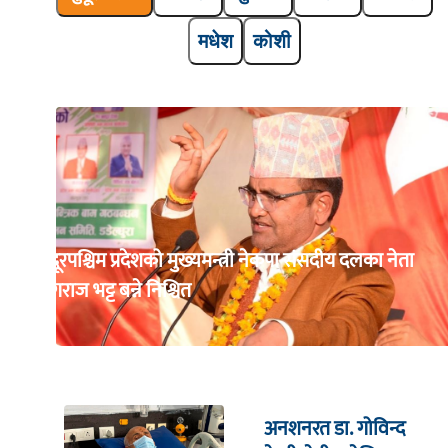
मधेश
कोशी
सुदूरपश्चिम प्रदेशको मुख्यमन्त्री नेकपा संसदीय दलका नेता
खगराज भट्ट बन्ने निश्चित
अनशनरत डा. गोविन्द