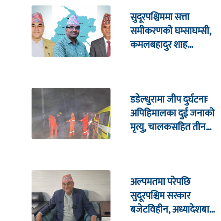
सुदूरपश्चिममा सत्ता
समीकरणको घम्साघम्सी,
कमलबहादुर शाह
सरकारको अन्तिम परीक्षा
डडेल्धुरामा जीप दुर्घटनाः
अपिहिमालका दुई जनाको
मृत्यु, चालकसहित तीन
जना घाइते
अल्पमतमा परेपछि
सुदूरपश्चिम सरकार
बजेटविहीन, अध्यादेशबाट