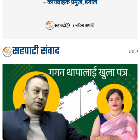
– कार्यवाहक प्रमुख, डंगोल
सहपाटी
१ महिना अगाडि
सहपाटी संवाद
थप