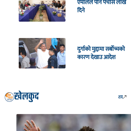
एमालेले पनि पचास लाख
दिने
दुर्गाकाे मुद्दामा सर्बाेच्चकाे
कारण देखाउ आदेश
खेलकुद
थप