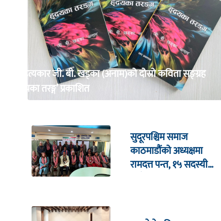
साहित्यकार जी. बी. खड्का (अनाम)को दोस्रो कविता सङ्ग्रह
‘हृदयका तरङ्ग’ प्रकाशित
सुदूरपश्चिम समाज
काठमाडौंको अध्यक्षमा
रामदत्त पन्त, १५ सदस्यीय
नयाँ कार्यसमिति चयन