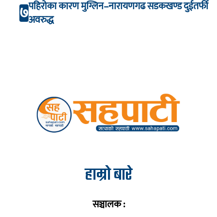
पहिरोका कारण मुग्लिन–नारायणगढ सडकखण्ड दुईतर्फी
७
अवरुद्ध
हाम्रो बारे
सञ्चालक :