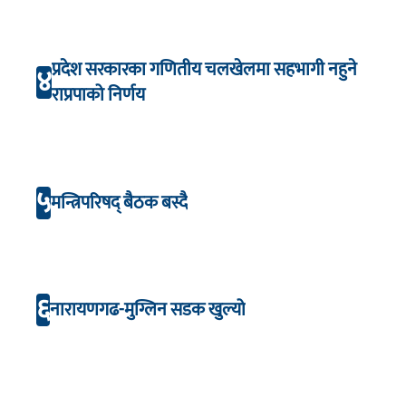
प्रदेश सरकारका गणितीय चलखेलमा सहभागी नहुने
४
राप्रपाको निर्णय
५
मन्त्रिपरिषद् बैठक बस्दै
६
नारायणगढ-मुग्लिन सडक खुल्यो