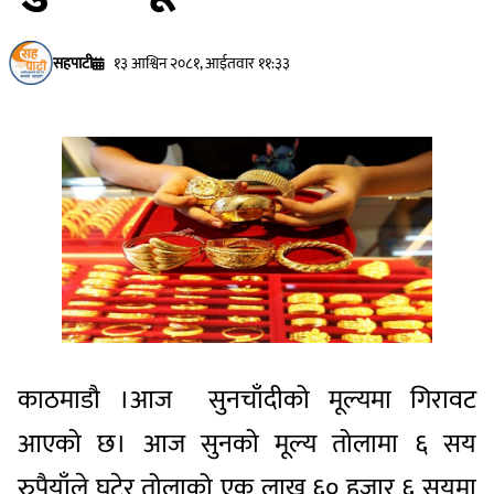
सहपाटी
१३ आश्विन २०८१, आईतवार ११:३३
काठमाडाै ।आज सुनचाँदीको मूल्यमा गिरावट
आएको छ। आज सुनको मूल्य तोलामा ६ सय
रुपैयाँले घटेर तोलाको एक लाख ६० हजार ६ सयमा