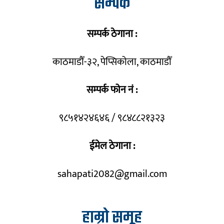
सम्पर्क
सम्पर्क ठेगाना :
काठमाडौँ-३२, पेप्सिकोला, काठमाडौँ
सम्पर्क फोन नं :
९८५१४२४६४६ / ९८४८८२१३२३
ईमेल ठेगाना :
sahapati2082@gmail.com
हाम्रो समूह