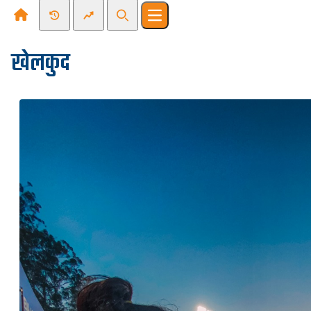
Recent News
Trending News
Search
Open main menu
खेलकुद