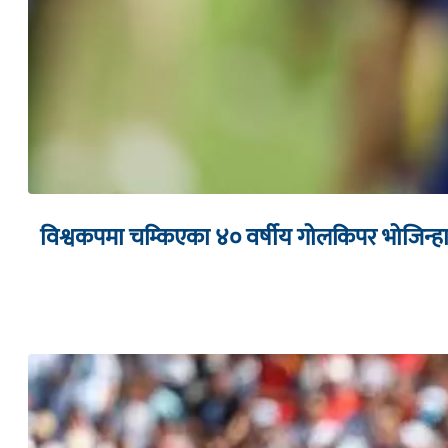
विश्वकपमा चम्किएका ४० वर्षीय गोलकिपर भोजिन्हा