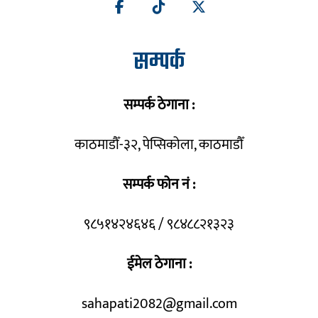
सम्पर्क
सम्पर्क ठेगाना :
काठमाडौँ-३२, पेप्सिकोला, काठमाडौँ
सम्पर्क फोन नं :
९८५१४२४६४६ / ९८४८८२१३२३
ईमेल ठेगाना :
sahapati2082@gmail.com