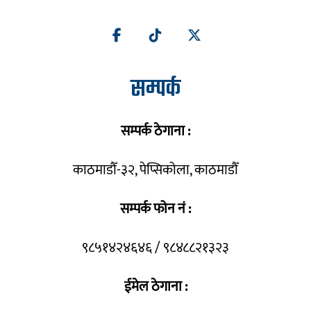
सम्पर्क
सम्पर्क ठेगाना :
काठमाडौँ-३२, पेप्सिकोला, काठमाडौँ
सम्पर्क फोन नं :
९८५१४२४६४६ / ९८४८८२१३२३
ईमेल ठेगाना :