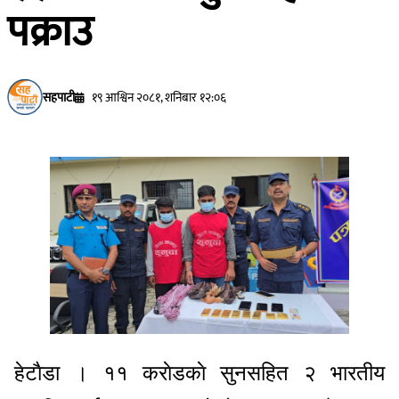
पक्राउ
सहपाटी
१९ आश्विन २०८१, शनिबार १२:०६
हेटाैडा । ११ कराेडकाे सुनसहित २ भारतीय