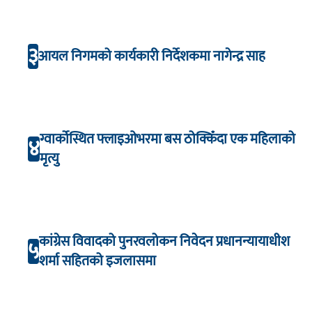
३
आयल निगमको कार्यकारी निर्देशकमा नागेन्द्र साह
ग्वार्कोस्थित फ्लाइओभरमा बस ठोक्किँदा एक महिलाको
४
मृत्यु
कांग्रेस विवादको पुनरवलोकन निवेदन प्रधानन्यायाधीश
५
शर्मा सहितको इजलासमा