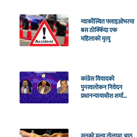
ग्वार्कोस्थित फ्लाइओभरमा
बस ठोक्किँदा एक
महिलाको मृत्यु
कांग्रेस विवादको
पुनरवलोकन निवेदन
प्रधानन्यायाधीश शर्मा
सहितको इजलासमा
सुनको मूल्य तोलामा आठ