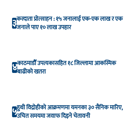
करदाता प्रोत्साहन : १५ जनालाई एक-एक लाख र एक
३
जनाले पाए १० लाख उपहार
काठमाडौँ उपत्यकासहित १८ जिल्लामा आकस्मिक
४
बाढीको खतरा
हुथी विद्रोहीको आक्रमणमा यमनका ३० सैनिक मारिए,
५
उचित समयमा जवाफ दिइने चेतावनी