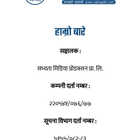
हाम्रो बारे
सञ्चालक :
सभ्यता मिडिया प्रोडक्सन प्रा. लि.
कम्पनी दर्ता नम्बर :
२२०५४१/०७६/७७
सूचना विभाग दर्ता नम्बर :
५१५५/०८२-८३