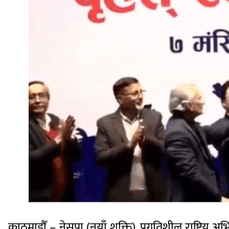
काठमाडौँ – नेसपा (नयाँ शक्ति), प्रगतिशील राष्ट्रि