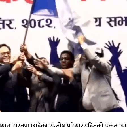
य अभियान, रास्वपा छाडेका सन्तोष परियारसहितको एकता भ