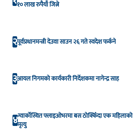
१
१० लाख रुपैयाँ जित्ने
२
पूर्वप्रधानमन्त्री देउवा साउन २६ गते स्वदेश फर्कने
३
आयल निगमको कार्यकारी निर्देशकमा नागेन्द्र साह
ग्वार्कोस्थित फ्लाइओभरमा बस ठोक्किँदा एक महिलाको
४
मृत्यु