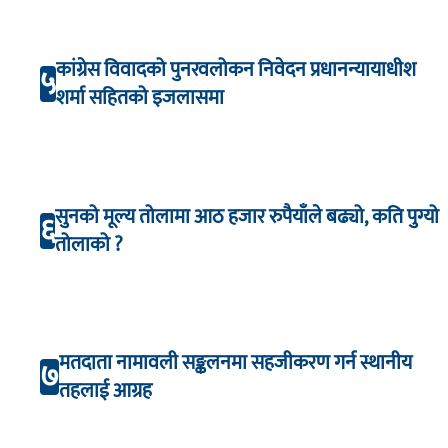
कांग्रेस विवादको पुनरवलोकन निवेदन प्रधानन्यायाधीश
५
शर्मा सहितको इजलासमा
सुनको मूल्य तोलामा आठ हजार रुपैयाँले बढ्यो, कति पुग्यो
६
तोलाको ?
मतदाता नामावली सङ्कलनमा सहजीकरण गर्न स्थानीय
७
तहलाई आग्रह