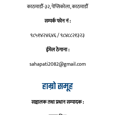
काठमाडौँ-३२, पेप्सिकोला, काठमाडौँ
सम्पर्क फोन नं :
९८५१४२४६४६ / ९८४८८२१३२३
ईमेल ठेगाना :
sahapati2082@gmail.com
हाम्रो समूह
सञ्चालक तथा प्रधान सम्पादक :