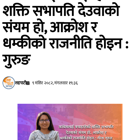
शक्ति सभापति देउवाको
संयम हो, आक्रोश र
धम्कीको राजनीति होइन :
गुरुङ
सहपाटी
९ मंसिर २०८२, मंगलवार १९:३६