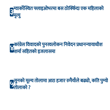
ग्वार्कोस्थित फ्लाइओभरमा बस ठोक्किँदा एक महिलाको
३
मृत्यु
कांग्रेस विवादको पुनरवलोकन निवेदन प्रधानन्यायाधीश
४
शर्मा सहितको इजलासमा
सुनको मूल्य तोलामा आठ हजार रुपैयाँले बढ्यो, कति पुग्यो
५
तोलाको ?