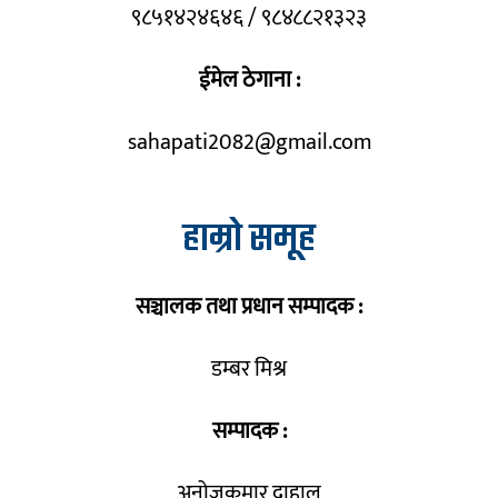
९८५१४२४६४६ / ९८४८८२१३२३
ईमेल ठेगाना :
sahapati2082@gmail.com
हाम्रो समूह
सञ्चालक तथा प्रधान सम्पादक :
डम्बर मिश्र
सम्पादक :
अनोजकुमार दाहाल