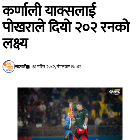
कर्णाली याक्सलाई
पोखराले दियो २०२ रनको
लक्ष्य
सहपाटी
१६ मंसिर २०८२, मंगलवार १७:४२