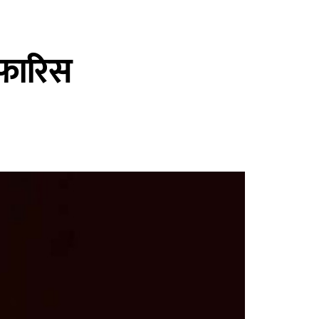
िफारिस