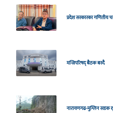
प्रदेश सरकारका गणितीय चल
मन्त्रिपरिषद् बैठक बस्दै
नारायणगढ-मुग्लिन सडक खु