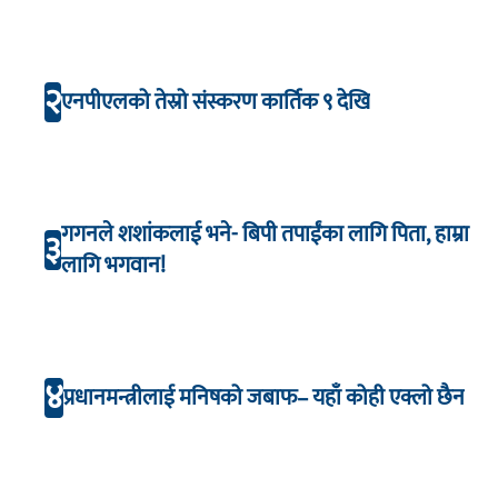
२
एनपीएलको तेस्रो संस्करण कार्तिक ९ देखि
गगनले शशांकलाई भने- बिपी तपाईंका लागि पिता, हाम्रा
३
लागि भगवान!
४
प्रधानमन्त्रीलाई मनिषको जबाफ– यहाँ कोही एक्लो छैन