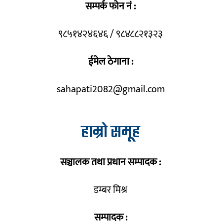
सम्पर्क फोन नं :
९८५१४२४६४६ / ९८४८८२१३२३
ईमेल ठेगाना :
sahapati2082@gmail.com
हाम्रो समूह
सञ्चालक तथा प्रधान सम्पादक :
डम्बर मिश्र
सम्पादक :