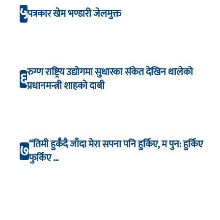
५
पत्रकार खेम भण्डारी जेलमुक्त
रुग्ण राष्ट्रिय उद्योगमा सुधारका संकेत देखिन थालेको
६
प्रधानमन्त्री शाहको दाबी
“तिमी हुर्कँदै जाँदा मेरा सपना पनि हुर्किए, म पुन: हुर्किए
७
फुर्किए …