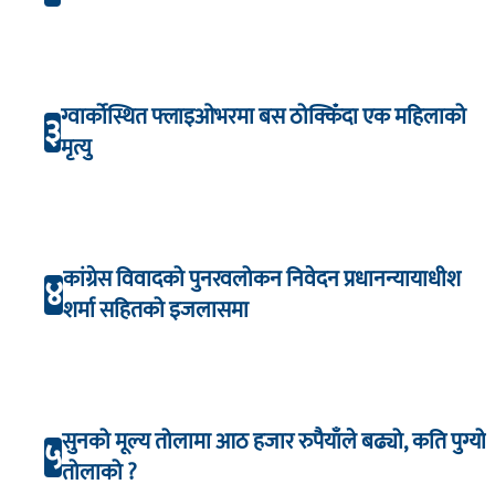
ग्वार्कोस्थित फ्लाइओभरमा बस ठोक्किँदा एक महिलाको
३
मृत्यु
कांग्रेस विवादको पुनरवलोकन निवेदन प्रधानन्यायाधीश
४
शर्मा सहितको इजलासमा
सुनको मूल्य तोलामा आठ हजार रुपैयाँले बढ्यो, कति पुग्यो
५
तोलाको ?