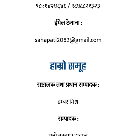
९८५१४२४६४६ / ९८४८८२१३२३
ईमेल ठेगाना :
sahapati2082@gmail.com
हाम्रो समूह
सञ्चालक तथा प्रधान सम्पादक :
डम्बर मिश्र
सम्पादक :