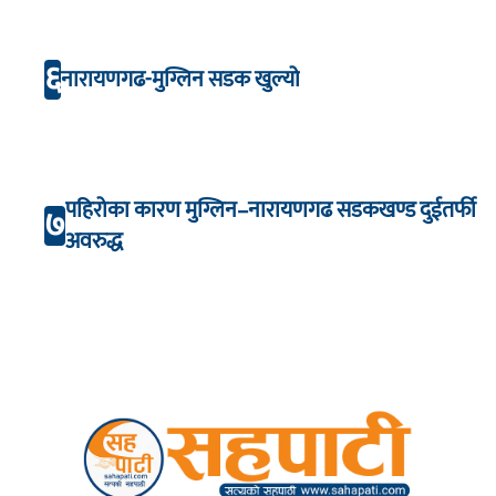
६
नारायणगढ-मुग्लिन सडक खुल्यो
पहिरोका कारण मुग्लिन–नारायणगढ सडकखण्ड दुईतर्फी
७
अवरुद्ध