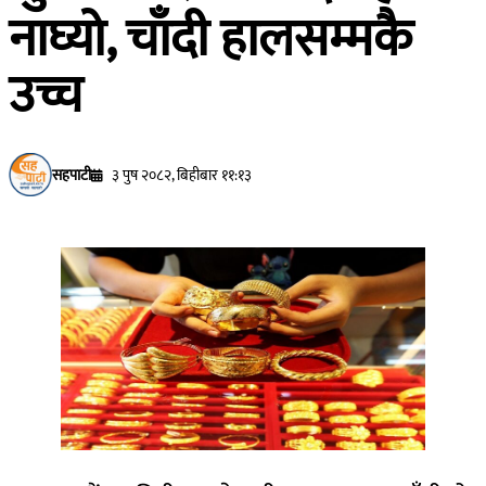
नाघ्यो, चाँदी हालसम्मकै
उच्च
सहपाटी
३ पुष २०८२, बिहीबार ११:१३