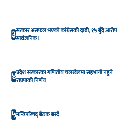
सरकार असफल भएको कांग्रेसको दाबी, १५ बुँदे आरोप
३
सार्वजनिक !
प्रदेश सरकारका गणितीय चलखेलमा सहभागी नहुने
४
राप्रपाको निर्णय
५
मन्त्रिपरिषद् बैठक बस्दै