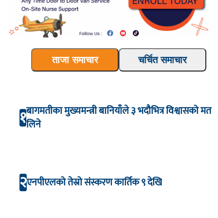
ताजा समाचार
चर्चित समाचार
बागमतीका मुख्यमन्त्री बानियाँले ३ भदौभित्र विश्वासको मत
१
लिने
२
एनपीएलको तेस्रो संस्करण कार्तिक ९ देखि