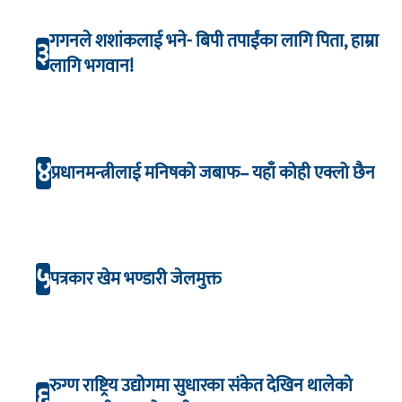
गगनले शशांकलाई भने- बिपी तपाईंका लागि पिता, हाम्रा
३
लागि भगवान!
४
प्रधानमन्त्रीलाई मनिषको जबाफ– यहाँ कोही एक्लो छैन
५
पत्रकार खेम भण्डारी जेलमुक्त
रुग्ण राष्ट्रिय उद्योगमा सुधारका संकेत देखिन थालेको
६