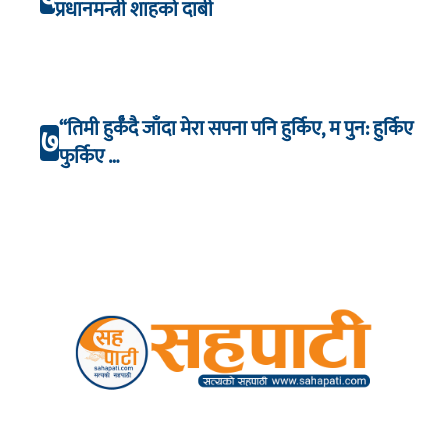
प्रधानमन्त्री शाहको दाबी
“तिमी हुर्कँदै जाँदा मेरा सपना पनि हुर्किए, म पुन: हुर्किए
७
फुर्किए …