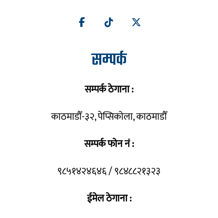
सम्पर्क
सम्पर्क ठेगाना :
काठमाडौँ-३२, पेप्सिकोला, काठमाडौँ
सम्पर्क फोन नं :
९८५१४२४६४६ / ९८४८८२१३२३
ईमेल ठेगाना :