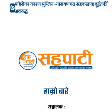
पहिरोका कारण मुग्लिन–नारायणगढ सडकखण्ड दुईतर्फी
७
अवरुद्ध
हाम्रो बारे
सञ्चालक :