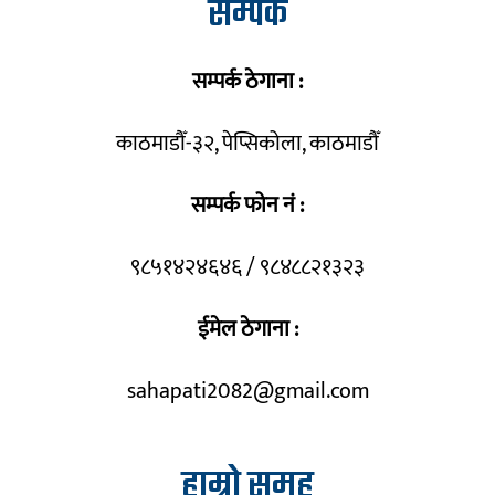
सम्पर्क
सम्पर्क ठेगाना :
काठमाडौँ-३२, पेप्सिकोला, काठमाडौँ
सम्पर्क फोन नं :
९८५१४२४६४६ / ९८४८८२१३२३
ईमेल ठेगाना :
sahapati2082@gmail.com
हाम्रो समूह