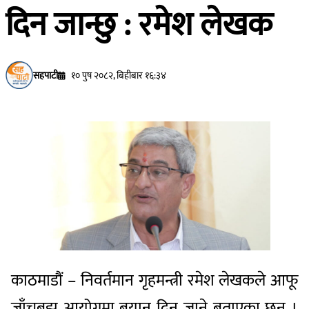
दिन जान्छु : रमेश लेखक
सहपाटी
१० पुष २०८२, बिहीबार १६:३४
काठमाडौं – निवर्तमान गृहमन्त्री रमेश लेखकले आफू
जाँचबुझ आयोगमा बयान दिन जाने बताएका छन् ।