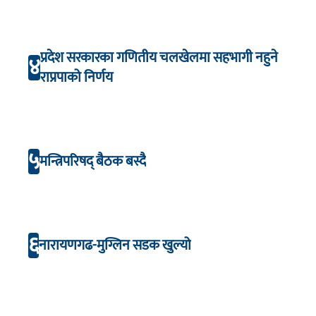
प्रदेश सरकारका गणितीय चलखेलमा सहभागी नहुने
४
राप्रपाको निर्णय
५
मन्त्रिपरिषद् बैठक बस्दै
६
नारायणगढ-मुग्लिन सडक खुल्यो