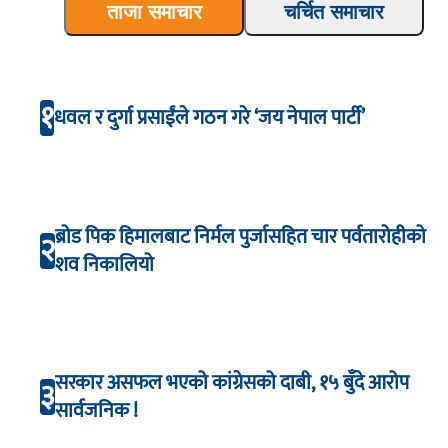
ताजा समाचार
चर्चित समाचार
१
धवल र दुर्गा प्रसाईंले गठन गरे ‘जय नेपाल पार्टी’
ब्रोड पिक हिमालबाट निर्मल पुर्जासहित चार पर्वतारोहीको
२
शव निकालियो
सरकार असफल भएको कांग्रेसको दाबी, १५ बुँदे आरोप
३
सार्वजनिक !