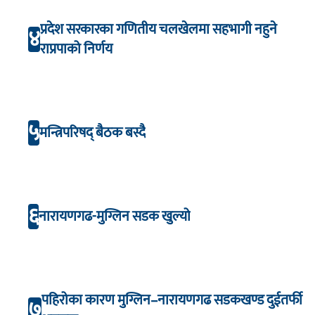
प्रदेश सरकारका गणितीय चलखेलमा सहभागी नहुने
४
राप्रपाको निर्णय
५
मन्त्रिपरिषद् बैठक बस्दै
६
नारायणगढ-मुग्लिन सडक खुल्यो
पहिरोका कारण मुग्लिन–नारायणगढ सडकखण्ड दुईतर्फी
७