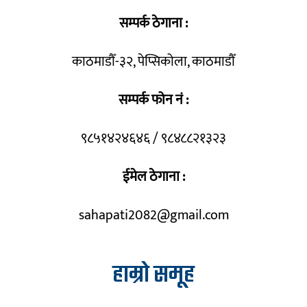
सम्पर्क ठेगाना :
काठमाडौँ-३२, पेप्सिकोला, काठमाडौँ
सम्पर्क फोन नं :
९८५१४२४६४६ / ९८४८८२१३२३
ईमेल ठेगाना :
sahapati2082@gmail.com
हाम्रो समूह