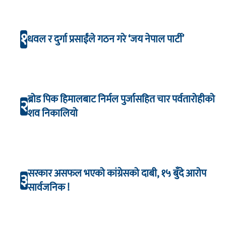
१
धवल र दुर्गा प्रसाईंले गठन गरे ‘जय नेपाल पार्टी’
ब्रोड पिक हिमालबाट निर्मल पुर्जासहित चार पर्वतारोहीको
२
शव निकालियो
सरकार असफल भएको कांग्रेसको दाबी, १५ बुँदे आरोप
३
सार्वजनिक !