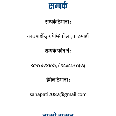
सम्पर्क
सम्पर्क ठेगाना :
काठमाडौँ-३२, पेप्सिकोला, काठमाडौँ
सम्पर्क फोन नं :
९८५१४२४६४६ / ९८४८८२१३२३
ईमेल ठेगाना :
sahapati2082@gmail.com