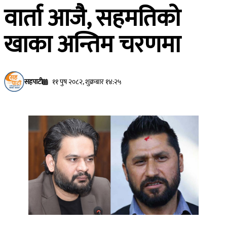
वार्ता आजै, सहमतिको
खाका अन्तिम चरणमा
सहपाटी
११ पुष २०८२, शुक्रबार १४:२५