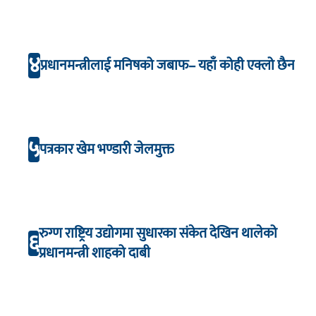
४
प्रधानमन्त्रीलाई मनिषको जबाफ– यहाँ कोही एक्लो छैन
५
पत्रकार खेम भण्डारी जेलमुक्त
रुग्ण राष्ट्रिय उद्योगमा सुधारका संकेत देखिन थालेको
६
प्रधानमन्त्री शाहको दाबी