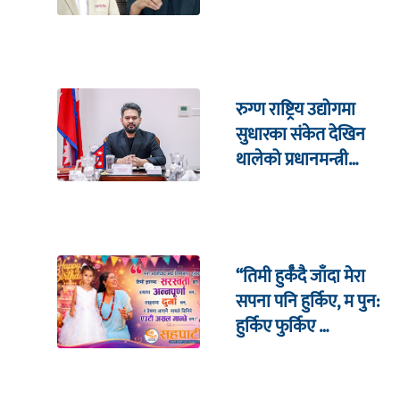
रुग्ण राष्ट्रिय उद्योगमा
सुधारका संकेत देखिन
थालेको प्रधानमन्त्री
शाहको दाबी
“तिमी हुर्कँदै जाँदा मेरा
सपना पनि हुर्किए, म पुन:
हुर्किए फुर्किए …