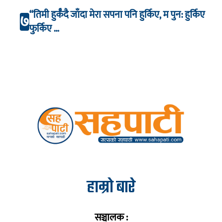
“तिमी हुर्कँदै जाँदा मेरा सपना पनि हुर्किए, म पुन: हुर्किए
७
फुर्किए …
हाम्रो बारे
सञ्चालक :