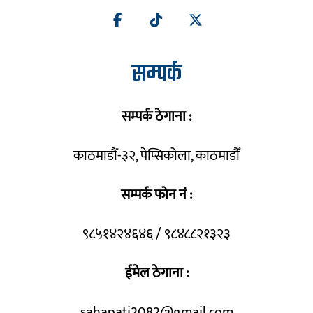
सम्पर्क
सम्पर्क ठेगाना :
काठमाडौँ-३२, पेप्सिकोला, काठमाडौँ
सम्पर्क फोन नं :
९८५१४२४६४६ / ९८४८८२१३२३
ईमेल ठेगाना :
sahapati2082@gmail.com