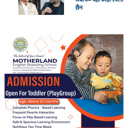
जबाफ– यहाँ कोही एक्लो
छैन