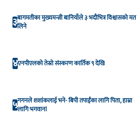
बागमतीका मुख्यमन्त्री बानियाँले ३ भदौभित्र विश्वासको मत
३
लिने
४
एनपीएलको तेस्रो संस्करण कार्तिक ९ देखि
गगनले शशांकलाई भने- बिपी तपाईंका लागि पिता, हाम्रा
५
लागि भगवान!