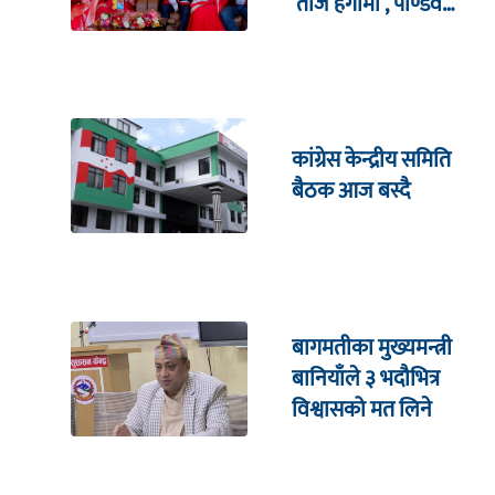
‘तीज हंगामा’, पाण्डव
हमालदेखि संगीता
सिलवाल सम्मको अभिनय
कांग्रेस केन्द्रीय समिति
बैठक आज बस्दै
बागमतीका मुख्यमन्त्री
बानियाँले ३ भदौभित्र
विश्वासको मत लिने