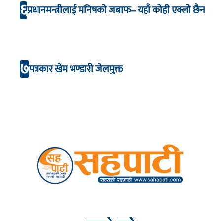
६
प्रधानमन्त्रीलाई मनिषको जबाफ– यहाँ कोही एक्लो छैन
७
पत्रकार खेम भण्डारी जेलमुक्त