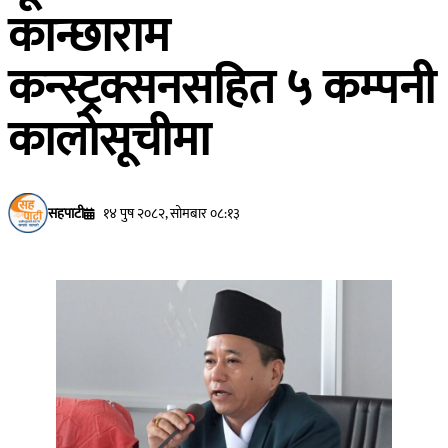
कान्छाराम
कन्स्ट्रक्सनसहित ५ कम्पनी
कालोसूचीमा
सहपाटी
१४ पुष २०८२, सोमबार ०८:१३