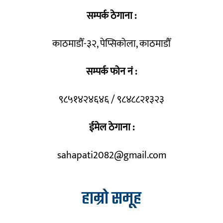
सम्पर्क ठेगाना :
काठमाडौँ-३२, पेप्सिकोला, काठमाडौँ
सम्पर्क फोन नं :
९८५१४२४६४६ / ९८४८८२१३२३
ईमेल ठेगाना :
sahapati2082@gmail.com
हाम्रो समूह