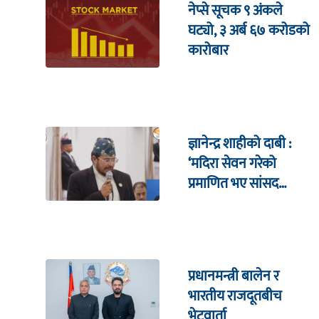
नेप्से सूचक ९ अंकले
घट्यो, ३ अर्ब ६७ करोडको
कारोबार
ज्ञानेन्द्र शाहीको दाबी :
‘मदिरा सेवन गरेको
प्रमाणित भए सांसद
पदबाट राजीनामा दिन्छु’
प्रधानमन्त्री बालेन र
भारतीय राजदूतबीच
भेटवार्ता