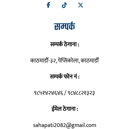
सम्पर्क
सम्पर्क ठेगाना :
काठमाडौँ-३२, पेप्सिकोला, काठमाडौँ
सम्पर्क फोन नं :
९८५१४२४६४६ / ९८४८८२१३२३
ईमेल ठेगाना :
sahapati2082@gmail.com