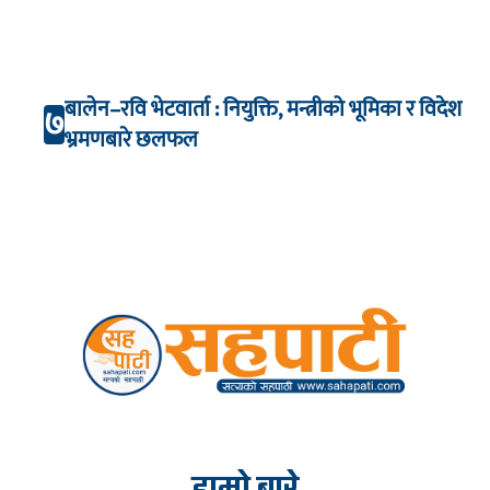
बालेन–रवि भेटवार्ता : नियुक्ति, मन्त्रीको भूमिका र विदेश
७
भ्रमणबारे छलफल