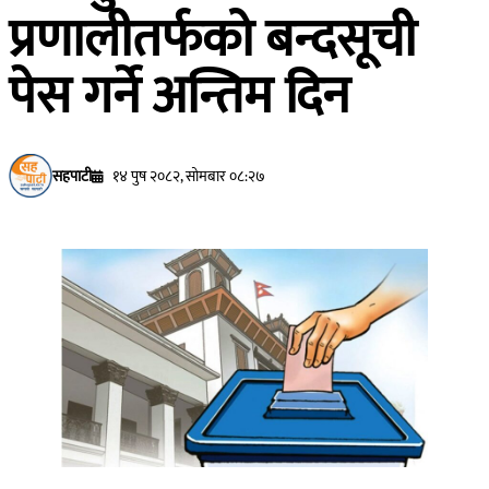
प्रणालीतर्फको बन्दसूची
पेस गर्ने अन्तिम दिन
सहपाटी
१४ पुष २०८२, सोमबार ०८:२७