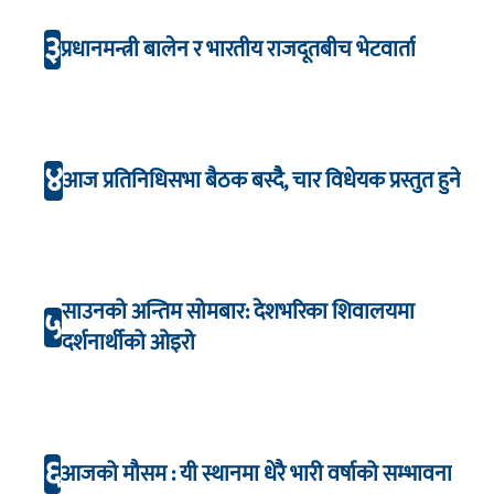
३
प्रधानमन्त्री बालेन र भारतीय राजदूतबीच भेटवार्ता
४
आज प्रतिनिधिसभा बैठक बस्दैै, चार विधेयक प्रस्तुत हुने
साउनको अन्तिम सोमबार: देशभरिका शिवालयमा
५
दर्शनार्थीको ओइरो
६
आजको मौसम : यी स्थानमा धेरै भारी वर्षाको सम्भावना