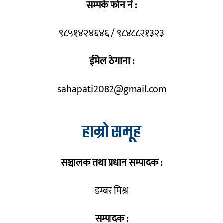
सम्पर्क फोन नं :
९८५१४२४६४६ / ९८४८८२१३२३
ईमेल ठेगाना :
sahapati2082@gmail.com
हाम्रो समूह
सञ्चालक तथा प्रधान सम्पादक :
डम्बर मिश्र
सम्पादक :