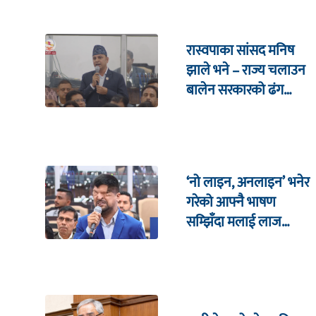
रास्वपाका सांसद मनिष
झाले भने – राज्य चलाउन
बालेन सरकारको ढंग
पुगिरहेको छैन
‘नो लाइन, अनलाइन’ भनेर
गरेको आफ्नै भाषण
सम्झिँदा मलाई लाज
लाग्छ : रमेश प्रसाईं