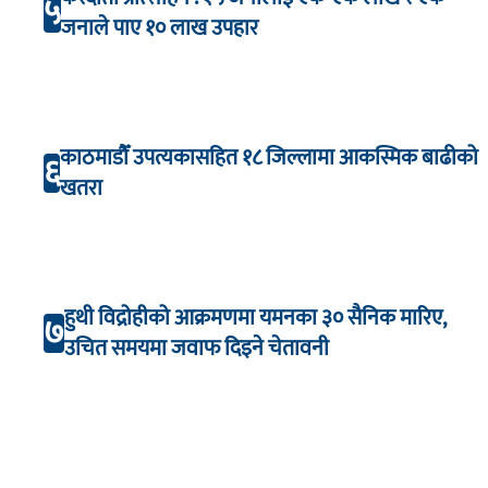
५
जनाले पाए १० लाख उपहार
काठमाडौँ उपत्यकासहित १८ जिल्लामा आकस्मिक बाढीको
६
खतरा
हुथी विद्रोहीको आक्रमणमा यमनका ३० सैनिक मारिए,
७
उचित समयमा जवाफ दिइने चेतावनी