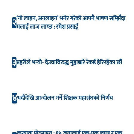
‘नो लाइन, अनलाइन’ भनेर गरेको आफ्नै भाषण सम्झिँदा
२
मलाई लाज लाग्छ : रमेश प्रसाईं
३
प्रहरीले भन्यो- देउवाविरुद्ध मुद्दाबारे रेकर्ड हेरिरहेका छौँ
४
भदौदेखि आन्दोलन गर्ने शिक्षक महासंघको निर्णय
करदाता प्रोत्साहन : १५ जनालाई एक-एक लाख र एक