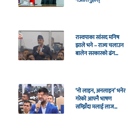
रास्वपाका सांसद मनिष
झाले भने – राज्य चलाउन
बालेन सरकारको ढंग
पुगिरहेको छैन
‘नो लाइन, अनलाइन’ भनेर
गरेको आफ्नै भाषण
सम्झिँदा मलाई लाज
लाग्छ : रमेश प्रसाईं