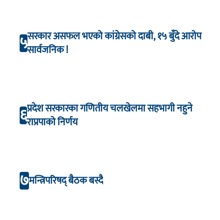
सरकार असफल भएको कांग्रेसको दाबी, १५ बुँदे आरोप
५
सार्वजनिक !
प्रदेश सरकारका गणितीय चलखेलमा सहभागी नहुने
६
राप्रपाको निर्णय
७
मन्त्रिपरिषद् बैठक बस्दै