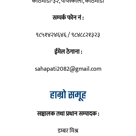
काठमाडौँ-३२, पेप्सिकोला, काठमाडौँ
सम्पर्क फोन नं :
९८५१४२४६४६ / ९८४८८२१३२३
ईमेल ठेगाना :
sahapati2082@gmail.com
हाम्रो समूह
सञ्चालक तथा प्रधान सम्पादक :
डम्बर मिश्र