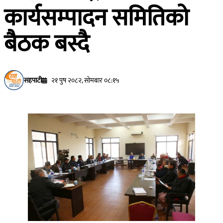
कार्यसम्पादन समितिको
बैठक बस्दै
सहपाटी
२१ पुष २०८२, सोमबार ०८:१५