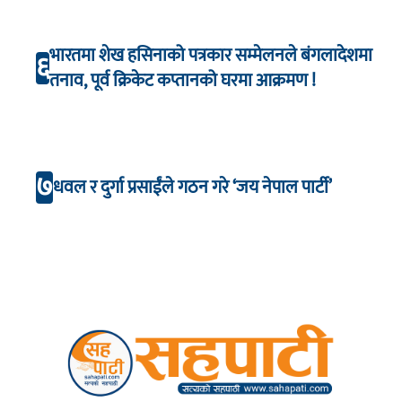
भारतमा शेख हसिनाको पत्रकार सम्मेलनले बंगलादेशमा
६
तनाव, पूर्व क्रिकेट कप्तानको घरमा आक्रमण !
७
धवल र दुर्गा प्रसाईंले गठन गरे ‘जय नेपाल पार्टी’