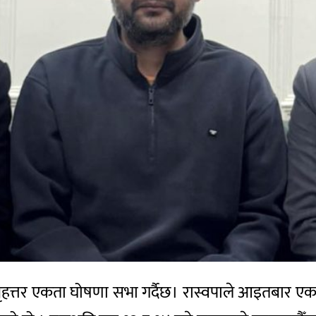
बार बृहत्तर एकता घोषणा सभा गर्दैछ। रास्वपाले आइतबार एक वि