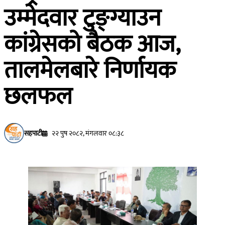
उम्मेदवार टुङ्ग्याउन
कांग्रेसको बैठक आज,
तालमेलबारे निर्णायक
छलफल
सहपाटी
२२ पुष २०८२, मंगलवार ०८:३८