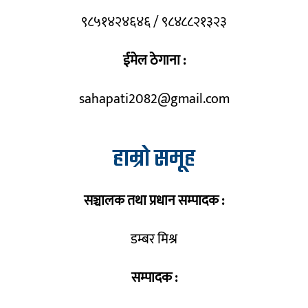
९८५१४२४६४६ / ९८४८८२१३२३
ईमेल ठेगाना :
sahapati2082@gmail.com
हाम्रो समूह
सञ्चालक तथा प्रधान सम्पादक :
डम्बर मिश्र
सम्पादक :