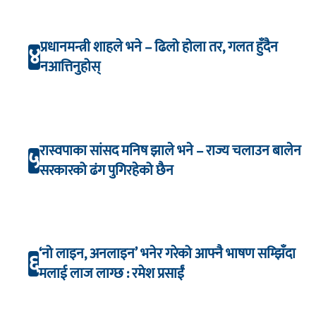
प्रधानमन्त्री शाहले भने – ढिलो होला तर, गलत हुँदैन
४
नआत्तिनुहोस्
रास्वपाका सांसद मनिष झाले भने – राज्य चलाउन बालेन
५
सरकारको ढंग पुगिरहेको छैन
‘नो लाइन, अनलाइन’ भनेर गरेको आफ्नै भाषण सम्झिँदा
६
मलाई लाज लाग्छ : रमेश प्रसाईं