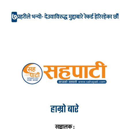
७
प्रहरीले भन्यो- देउवाविरुद्ध मुद्दाबारे रेकर्ड हेरिरहेका छौँ
हाम्रो बारे
सञ्चालक :