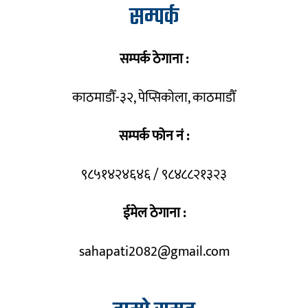
सम्पर्क
सम्पर्क ठेगाना :
काठमाडौँ-३२, पेप्सिकोला, काठमाडौँ
सम्पर्क फोन नं :
९८५१४२४६४६ / ९८४८८२१३२३
ईमेल ठेगाना :
sahapati2082@gmail.com