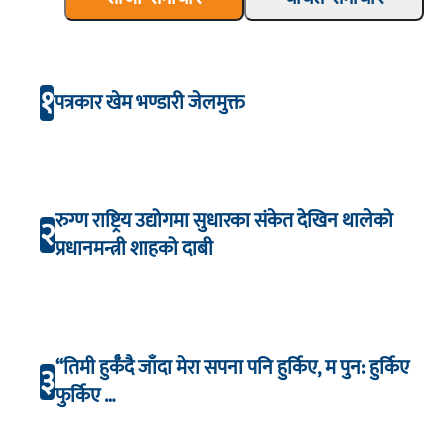
१
पत्रकार खेम भण्डारी जेलमुक्त
रुग्ण राष्ट्रिय उद्योगमा सुधारका संकेत देखिन थालेको
२
प्रधानमन्त्री शाहको दाबी
“तिमी हुर्कँदै जाँदा मेरा सपना पनि हुर्किए, म पुन: हुर्किए
३
फुर्किए …