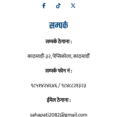
सम्पर्क
सम्पर्क ठेगाना :
काठमाडौँ-३२, पेप्सिकोला, काठमाडौँ
सम्पर्क फोन नं :
९८५१४२४६४६ / ९८४८८२१३२३
ईमेल ठेगाना :
sahapati2082@gmail.com