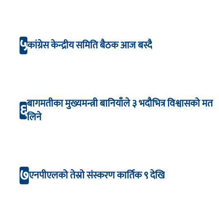
अभिनय
५
कांग्रेस केन्द्रीय समिति बैठक आज बस्दै
बागमतीका मुख्यमन्त्री बानियाँले ३ भदौभित्र विश्वासको मत
६
लिने
७
एनपीएलको तेस्रो संस्करण कार्तिक ९ देखि