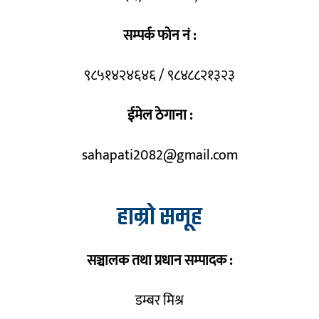
सम्पर्क फोन नं :
९८५१४२४६४६ / ९८४८८२१३२३
ईमेल ठेगाना :
sahapati2082@gmail.com
हाम्रो समूह
सञ्चालक तथा प्रधान सम्पादक :
डम्बर मिश्र