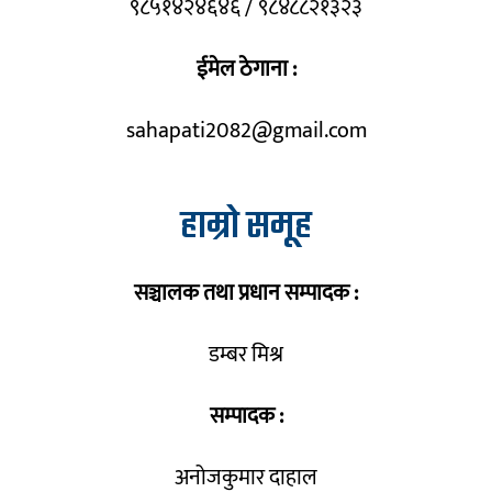
९८५१४२४६४६ / ९८४८८२१३२३
ईमेल ठेगाना :
sahapati2082@gmail.com
हाम्रो समूह
सञ्चालक तथा प्रधान सम्पादक :
डम्बर मिश्र
सम्पादक :
अनोजकुमार दाहाल