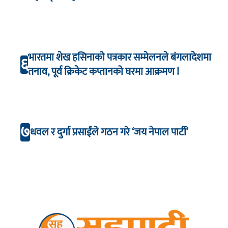
भारतमा शेख हसिनाको पत्रकार सम्मेलनले बंगलादेशमा
६
तनाव, पूर्व क्रिकेट कप्तानको घरमा आक्रमण !
७
धवल र दुर्गा प्रसाईंले गठन गरे ‘जय नेपाल पार्टी’