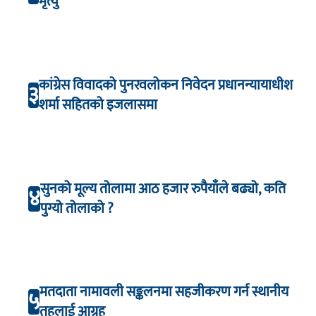
मृत्यु
कांग्रेस विवादको पुनरवलोकन निवेदन प्रधानन्यायाधीश
३
शर्मा सहितको इजलासमा
सुनको मूल्य तोलामा आठ हजार रुपैयाँले बढ्यो, कति
४
पुग्यो तोलाको ?
मतदाता नामावली सङ्कलनमा सहजीकरण गर्न स्थानीय
५
तहलाई आग्रह