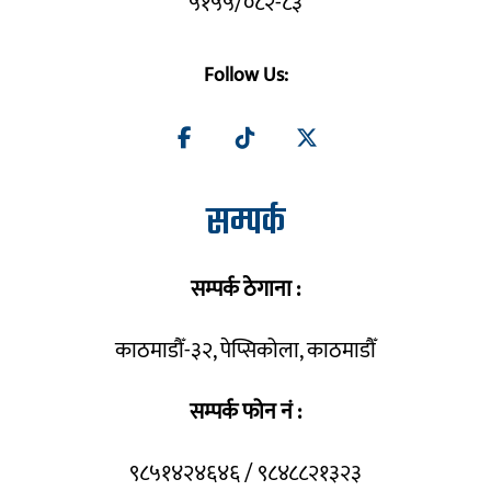
५१५५/०८२-८३
Follow Us:
सम्पर्क
सम्पर्क ठेगाना :
काठमाडौँ-३२, पेप्सिकोला, काठमाडौँ
सम्पर्क फोन नं :
९८५१४२४६४६ / ९८४८८२१३२३