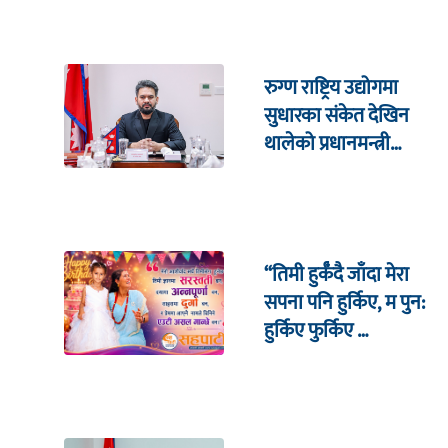
रुग्ण राष्ट्रिय उद्योगमा
सुधारका संकेत देखिन
थालेको प्रधानमन्त्री
शाहको दाबी
“तिमी हुर्कँदै जाँदा मेरा
सपना पनि हुर्किए, म पुन:
हुर्किए फुर्किए …