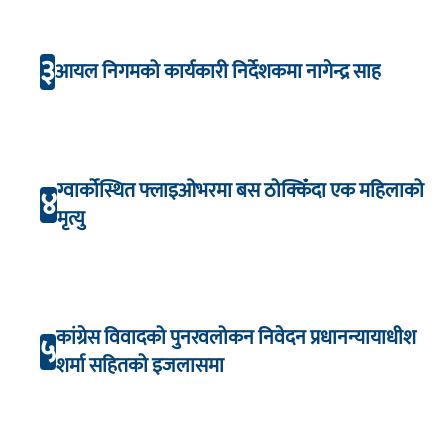
३
आयल निगमको कार्यकारी निर्देशकमा नागेन्द्र साह
ग्वार्कोस्थित फ्लाइओभरमा बस ठोक्किँदा एक महिलाको
४
मृत्यु
कांग्रेस विवादको पुनरवलोकन निवेदन प्रधानन्यायाधीश
५
शर्मा सहितको इजलासमा