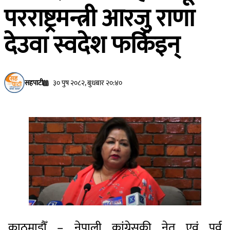
परराष्ट्रमन्त्री आरजु राणा
देउवा स्वदेश फर्किइन्
सहपाटी
३० पुष २०८२, बुधबार २०:४०
काठमाडौँ – नेपाली कांग्रेसकी नेतृ एवं पूर्व