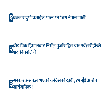
१
धवल र दुर्गा प्रसाईंले गठन गरे ‘जय नेपाल पार्टी’
ब्रोड पिक हिमालबाट निर्मल पुर्जासहित चार पर्वतारोहीको
२
शव निकालियो
सरकार असफल भएको कांग्रेसको दाबी, १५ बुँदे आरोप
३
सार्वजनिक !