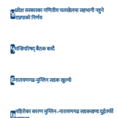
प्रदेश सरकारका गणितीय चलखेलमा सहभागी नहुने
४
राप्रपाको निर्णय
५
मन्त्रिपरिषद् बैठक बस्दै
६
नारायणगढ-मुग्लिन सडक खुल्यो
पहिरोका कारण मुग्लिन–नारायणगढ सडकखण्ड दुईतर्फी
७