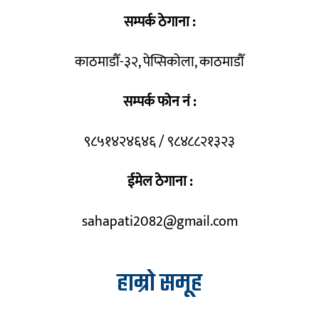
सम्पर्क ठेगाना :
काठमाडौँ-३२, पेप्सिकोला, काठमाडौँ
सम्पर्क फोन नं :
९८५१४२४६४६ / ९८४८८२१३२३
ईमेल ठेगाना :
sahapati2082@gmail.com
हाम्रो समूह