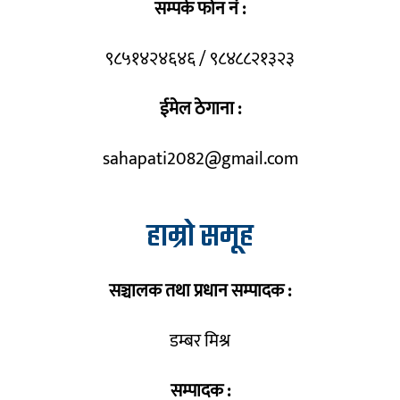
सम्पर्क फोन नं :
९८५१४२४६४६ / ९८४८८२१३२३
ईमेल ठेगाना :
sahapati2082@gmail.com
हाम्रो समूह
सञ्चालक तथा प्रधान सम्पादक :
डम्बर मिश्र
सम्पादक :