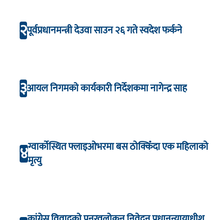
२
पूर्वप्रधानमन्त्री देउवा साउन २६ गते स्वदेश फर्कने
३
आयल निगमको कार्यकारी निर्देशकमा नागेन्द्र साह
ग्वार्कोस्थित फ्लाइओभरमा बस ठोक्किँदा एक महिलाको
४
मृत्यु
कांग्रेस विवादको पुनरवलोकन निवेदन प्रधानन्यायाधीश