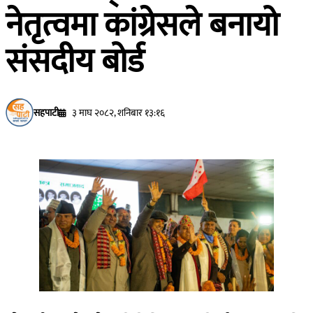
नेतृत्वमा कांग्रेसले बनायो
संसदीय बोर्ड
सहपाटी
३ माघ २०८२, शनिबार १३:१६