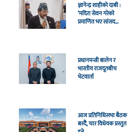
ज्ञानेन्द्र शाहीको दाबी :
‘मदिरा सेवन गरेको
प्रमाणित भए सांसद
पदबाट राजीनामा दिन्छु’
प्रधानमन्त्री बालेन र
भारतीय राजदूतबीच
भेटवार्ता
आज प्रतिनिधिसभा बैठक
बस्दैै, चार विधेयक प्रस्तुत
हुने