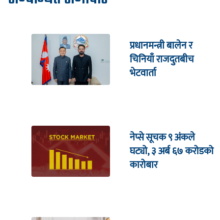
प्रधानमन्त्री बालेन र
चिनियाँ राजदुतबीच
भेटवार्ता
नेप्से सूचक ९ अंकले
घट्यो, ३ अर्ब ६७ करोडको
कारोबार