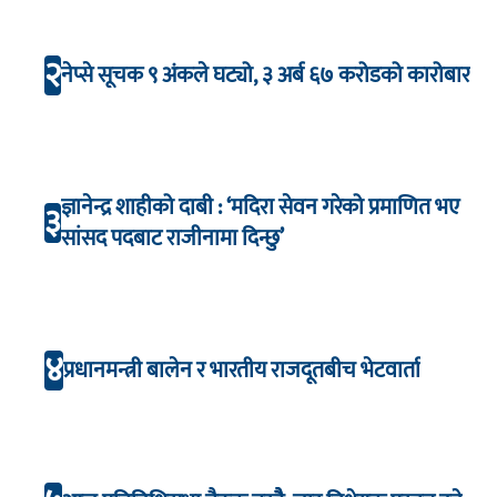
२
नेप्से सूचक ९ अंकले घट्यो, ३ अर्ब ६७ करोडको कारोबार
ज्ञानेन्द्र शाहीको दाबी : ‘मदिरा सेवन गरेको प्रमाणित भए
३
सांसद पदबाट राजीनामा दिन्छु’
४
प्रधानमन्त्री बालेन र भारतीय राजदूतबीच भेटवार्ता