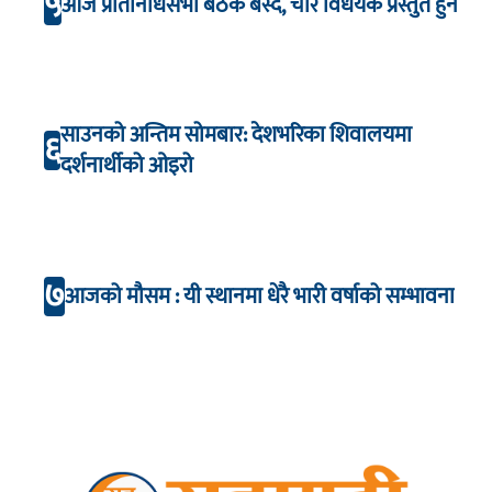
५
आज प्रतिनिधिसभा बैठक बस्दैै, चार विधेयक प्रस्तुत हुने
साउनको अन्तिम सोमबार: देशभरिका शिवालयमा
६
दर्शनार्थीको ओइरो
७
आजको मौसम : यी स्थानमा धेरै भारी वर्षाको सम्भावना