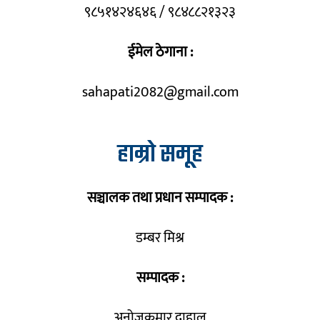
९८५१४२४६४६ / ९८४८८२१३२३
ईमेल ठेगाना :
sahapati2082@gmail.com
हाम्रो समूह
सञ्चालक तथा प्रधान सम्पादक :
डम्बर मिश्र
सम्पादक :
अनोजकुमार दाहाल