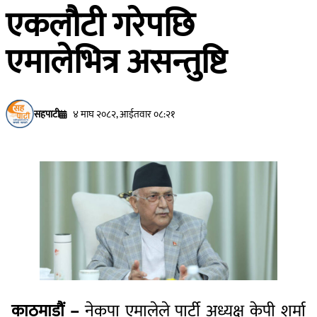
एकलौटी गरेपछि
एमालेभित्र असन्तुष्टि
सहपाटी
४ माघ २०८२, आईतवार ०८:२१
काठमाडौं –
नेकपा एमालेले पार्टी अध्यक्ष केपी शर्मा