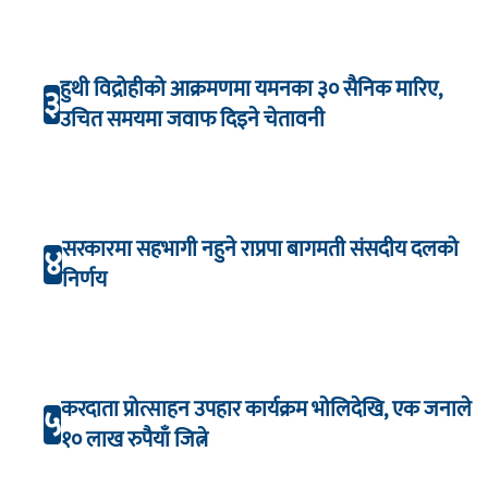
हुथी विद्रोहीको आक्रमणमा यमनका ३० सैनिक मारिए,
३
उचित समयमा जवाफ दिइने चेतावनी
सरकारमा सहभागी नहुने राप्रपा बागमती संसदीय दलको
४
निर्णय
करदाता प्रोत्साहन उपहार कार्यक्रम भाेलिदेखि, एक जनाले
५
१० लाख रुपैयाँ जित्ने