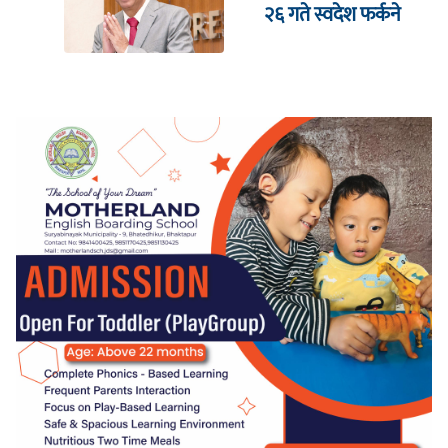
२६ गते स्वदेश फर्कने