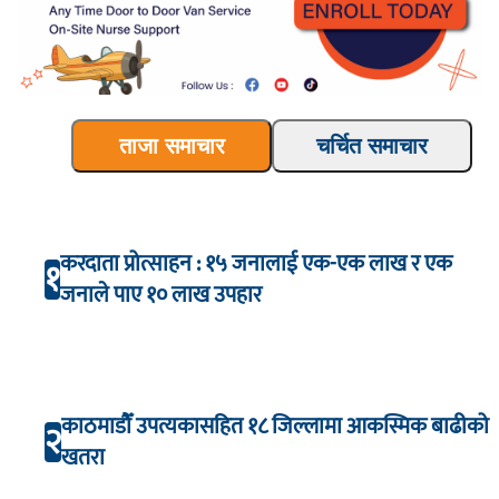
ताजा समाचार
चर्चित समाचार
करदाता प्रोत्साहन : १५ जनालाई एक-एक लाख र एक
१
जनाले पाए १० लाख उपहार
काठमाडौँ उपत्यकासहित १८ जिल्लामा आकस्मिक बाढीको
२
खतरा