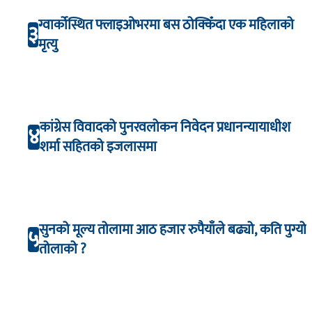
ग्वार्कोस्थित फ्लाइओभरमा बस ठोक्किँदा एक महिलाको
३
मृत्यु
कांग्रेस विवादको पुनरवलोकन निवेदन प्रधानन्यायाधीश
४
शर्मा सहितको इजलासमा
सुनको मूल्य तोलामा आठ हजार रुपैयाँले बढ्यो, कति पुग्यो
५
तोलाको ?