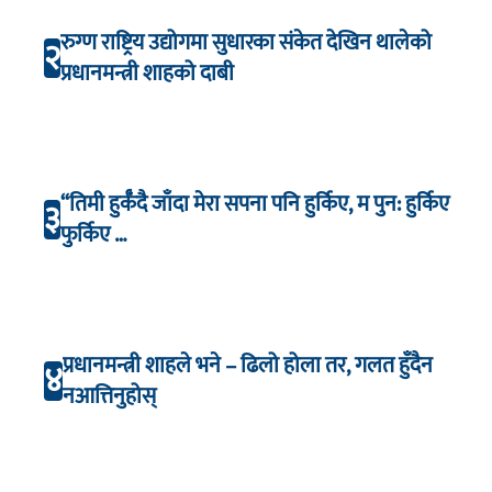
रुग्ण राष्ट्रिय उद्योगमा सुधारका संकेत देखिन थालेको
२
प्रधानमन्त्री शाहको दाबी
“तिमी हुर्कँदै जाँदा मेरा सपना पनि हुर्किए, म पुन: हुर्किए
३
फुर्किए …
प्रधानमन्त्री शाहले भने – ढिलो होला तर, गलत हुँदैन
४
नआत्तिनुहोस्