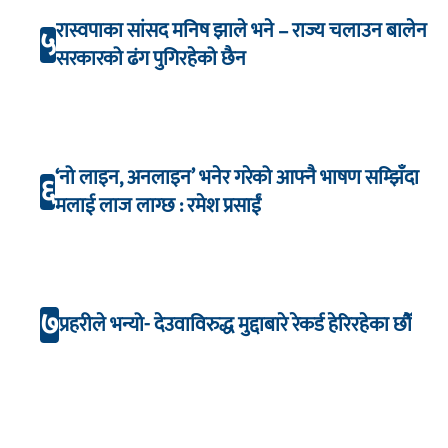
रास्वपाका सांसद मनिष झाले भने – राज्य चलाउन बालेन
५
सरकारको ढंग पुगिरहेको छैन
‘नो लाइन, अनलाइन’ भनेर गरेको आफ्नै भाषण सम्झिँदा
६
मलाई लाज लाग्छ : रमेश प्रसाईं
७
प्रहरीले भन्यो- देउवाविरुद्ध मुद्दाबारे रेकर्ड हेरिरहेका छौँ