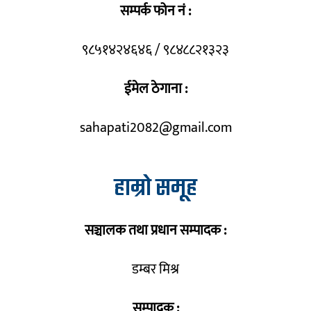
सम्पर्क फोन नं :
९८५१४२४६४६ / ९८४८८२१३२३
ईमेल ठेगाना :
sahapati2082@gmail.com
हाम्रो समूह
सञ्चालक तथा प्रधान सम्पादक :
डम्बर मिश्र
सम्पादक :