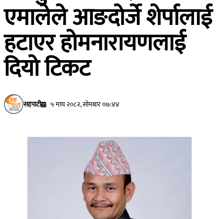
एमालेले आङदोर्जे शेर्पालाई
हटाएर होमनारायणलाई
दियो टिकट
सहपाटी
५ माघ २०८२, सोमबार ०७:४४