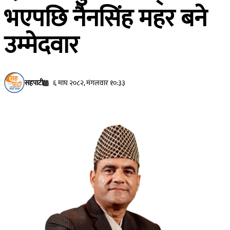
भएपछि नैनसिंह महर बने
उम्मेदवार
सहपाटी
६ माघ २०८२, मंगलवार १०:३३