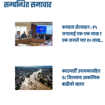
सम्बन्धित समाचार
करदाता प्रोत्साहन : १५
जनालाई एक-एक लाख र
एक जनाले पाए १० लाख
उपहार
काठमाडौँ उपत्यकासहित
१८ जिल्लामा आकस्मिक
बाढीको खतरा