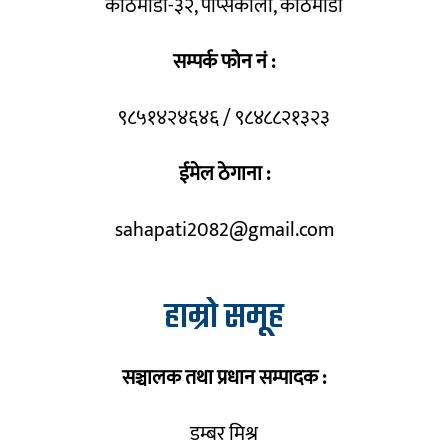
काठमाडौँ-३२, पेप्सिकोला, काठमाडौँ
सम्पर्क फोन नं :
९८५१४२४६४६ / ९८४८८२१३२३
ईमेल ठेगाना :
sahapati2082@gmail.com
हाम्रो समूह
सञ्चालक तथा प्रधान सम्पादक :
डम्बर मिश्र