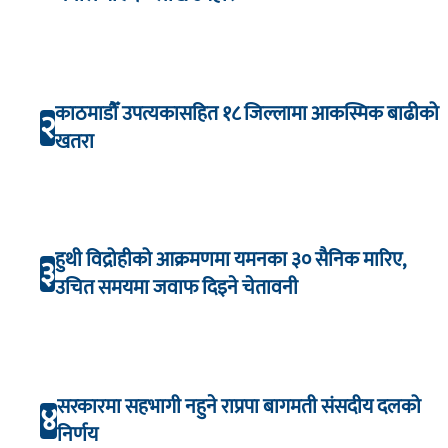
काठमाडौँ उपत्यकासहित १८ जिल्लामा आकस्मिक बाढीको
२
खतरा
हुथी विद्रोहीको आक्रमणमा यमनका ३० सैनिक मारिए,
३
उचित समयमा जवाफ दिइने चेतावनी
सरकारमा सहभागी नहुने राप्रपा बागमती संसदीय दलको
४
निर्णय