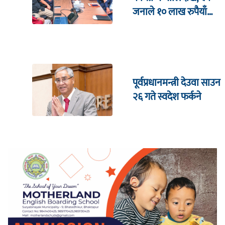
जनाले १० लाख रुपैयाँ
जित्ने
पूर्वप्रधानमन्त्री देउवा साउन
२६ गते स्वदेश फर्कने