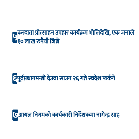
करदाता प्रोत्साहन उपहार कार्यक्रम भाेलिदेखि, एक जनाले
५
१० लाख रुपैयाँ जित्ने
६
पूर्वप्रधानमन्त्री देउवा साउन २६ गते स्वदेश फर्कने
७
आयल निगमको कार्यकारी निर्देशकमा नागेन्द्र साह