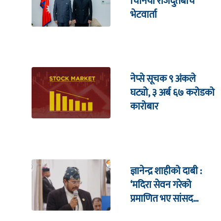
चिनियाँ राजदुतबीच
भेटवार्ता
नेप्से सूचक ९ अंकले
घट्यो, ३ अर्ब ६७ करोडको
कारोबार
ज्ञानेन्द्र शाहीको दाबी :
‘मदिरा सेवन गरेको
प्रमाणित भए सांसद
पदबाट राजीनामा दिन्छु’