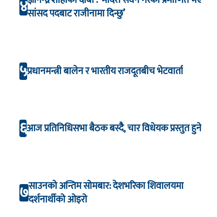
४
सांसद पदबाट राजीनामा दिन्छु’
५
प्रधानमन्त्री बालेन र भारतीय राजदूतबीच भेटवार्ता
६
आज प्रतिनिधिसभा बैठक बस्दैै, चार विधेयक प्रस्तुत हुने
साउनको अन्तिम सोमबार: देशभरिका शिवालयमा
७
दर्शनार्थीको ओइरो