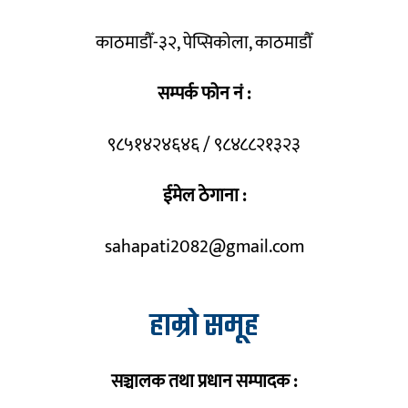
काठमाडौँ-३२, पेप्सिकोला, काठमाडौँ
सम्पर्क फोन नं :
९८५१४२४६४६ / ९८४८८२१३२३
ईमेल ठेगाना :
sahapati2082@gmail.com
हाम्रो समूह
सञ्चालक तथा प्रधान सम्पादक :