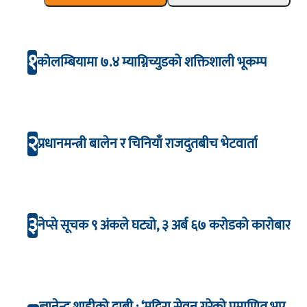
१
कोलम्बियामा ७.४ म्याग्निच्युडको शक्तिशाली भूकम्प
२
प्रधानमन्त्री बालेन र चिनियाँ राजदुतबीच भेटवार्ता
३
नेप्से सूचक ९ अंकले घट्यो, ३ अर्ब ६७ करोडको कारोबार
ज्ञानेन्द्र शाहीको दाबी : ‘मदिरा सेवन गरेको प्रमाणित भए