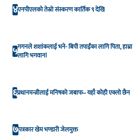
४
एनपीएलको तेस्रो संस्करण कार्तिक ९ देखि
गगनले शशांकलाई भने- बिपी तपाईंका लागि पिता, हाम्रा
५
लागि भगवान!
६
प्रधानमन्त्रीलाई मनिषको जबाफ– यहाँ कोही एक्लो छैन
७
पत्रकार खेम भण्डारी जेलमुक्त