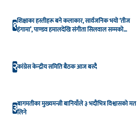
शिक्षाका हस्तीहरू बने कलाकार, सार्वजनिक भयो ‘तीज
१
हंगामा’, पाण्डव हमालदेखि संगीता सिलवाल सम्मको
अभिनय
२
कांग्रेस केन्द्रीय समिति बैठक आज बस्दै
बागमतीका मुख्यमन्त्री बानियाँले ३ भदौभित्र विश्वासको मत
३
लिने