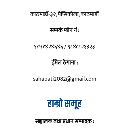
काठमाडौँ-३२, पेप्सिकोला, काठमाडौँ
सम्पर्क फोन नं :
९८५१४२४६४६ / ९८४८८२१३२३
ईमेल ठेगाना :
sahapati2082@gmail.com
हाम्रो समूह
सञ्चालक तथा प्रधान सम्पादक :