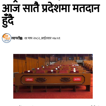
आज सातै प्रदेशमा मतदान
हुँदै
सहपाटी
११ माघ २०८२, आईतवार ०७:५९