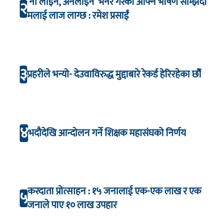
‘नो लाइन, अनलाइन’ भनेर गरेको आफ्नै भाषण सम्झिँदा
२
मलाई लाज लाग्छ : रमेश प्रसाईं
३
प्रहरीले भन्यो- देउवाविरुद्ध मुद्दाबारे रेकर्ड हेरिरहेका छौँ
४
भदौदेखि आन्दोलन गर्ने शिक्षक महासंघको निर्णय
करदाता प्रोत्साहन : १५ जनालाई एक-एक लाख र एक
५
जनाले पाए १० लाख उपहार