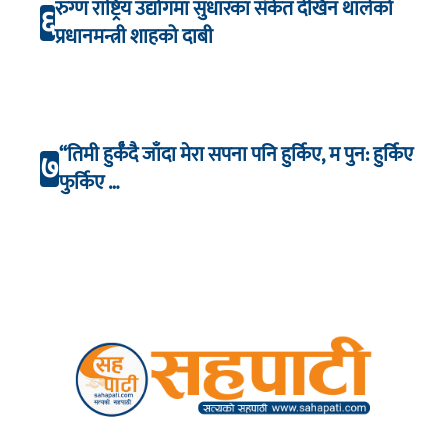
रुग्ण राष्ट्रिय उद्योगमा सुधारका संकेत देखिन थालेको
६
प्रधानमन्त्री शाहको दाबी
“तिमी हुर्कँदै जाँदा मेरा सपना पनि हुर्किए, म पुन: हुर्किए
७
फुर्किए …