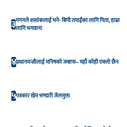
गगनले शशांकलाई भने- बिपी तपाईंका लागि पिता, हाम्रा
३
लागि भगवान!
४
प्रधानमन्त्रीलाई मनिषको जबाफ– यहाँ कोही एक्लो छैन
५
पत्रकार खेम भण्डारी जेलमुक्त