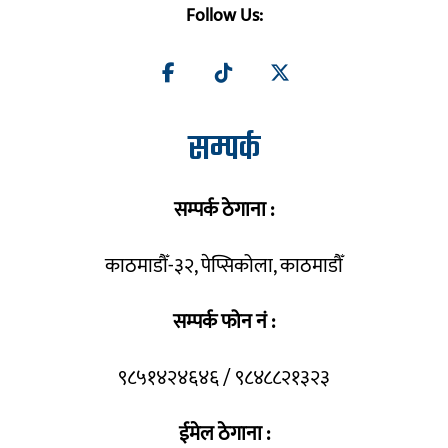
Follow Us:
सम्पर्क
सम्पर्क ठेगाना :
काठमाडौँ-३२, पेप्सिकोला, काठमाडौँ
सम्पर्क फोन नं :
९८५१४२४६४६ / ९८४८८२१३२३
ईमेल ठेगाना :