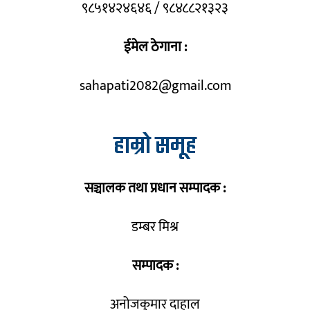
९८५१४२४६४६ / ९८४८८२१३२३
ईमेल ठेगाना :
sahapati2082@gmail.com
हाम्रो समूह
सञ्चालक तथा प्रधान सम्पादक :
डम्बर मिश्र
सम्पादक :
अनोजकुमार दाहाल