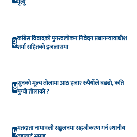
मृत्यु
कांग्रेस विवादको पुनरवलोकन निवेदन प्रधानन्यायाधीश
३
शर्मा सहितको इजलासमा
सुनको मूल्य तोलामा आठ हजार रुपैयाँले बढ्यो, कति
४
पुग्यो तोलाको ?
मतदाता नामावली सङ्कलनमा सहजीकरण गर्न स्थानीय
५
तहलाई आग्रह