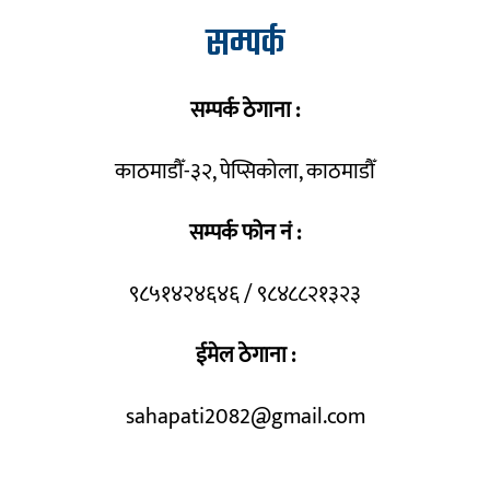
सम्पर्क
सम्पर्क ठेगाना :
काठमाडौँ-३२, पेप्सिकोला, काठमाडौँ
सम्पर्क फोन नं :
९८५१४२४६४६ / ९८४८८२१३२३
ईमेल ठेगाना :
sahapati2082@gmail.com