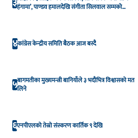
३
हंगामा’, पाण्डव हमालदेखि संगीता सिलवाल सम्मको
अभिनय
४
कांग्रेस केन्द्रीय समिति बैठक आज बस्दै
बागमतीका मुख्यमन्त्री बानियाँले ३ भदौभित्र विश्वासको मत
५
लिने
६
एनपीएलको तेस्रो संस्करण कार्तिक ९ देखि