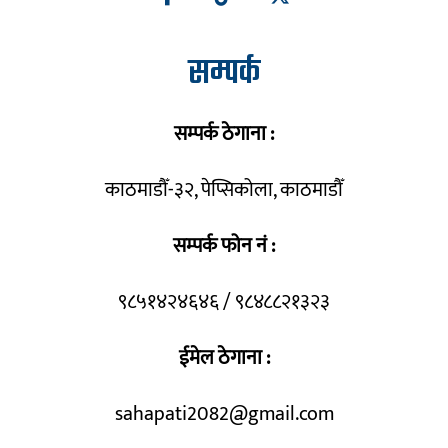
सम्पर्क
सम्पर्क ठेगाना :
काठमाडौँ-३२, पेप्सिकोला, काठमाडौँ
सम्पर्क फोन नं :
९८५१४२४६४६ / ९८४८८२१३२३
ईमेल ठेगाना :
sahapati2082@gmail.com