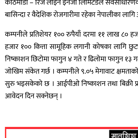
काठमाडौं – रिज लाइन इनर्जी लिमिटेडले सर्वसाधारण
बासिन्दा र वैदेशिक रोजगारीमा रहेका नेपालीका लागि
कम्पनीले प्रतिशेयर १०० रुपैयाँ दरमा ११ लाख ८० ह
हजार १०० कित्ता सामूहिक लगानी कोषका लागि छु
निष्काशन छिटोमा फागुन ४ गते र ढिलोमा फागुन १३ गते
जोखिम संकेत गर्छ । कम्पनीले ९.०५ मेगावाट क्षमता
सुरु भइसकेको छ । आईपीओ निष्काशन तथा बिक्री प्रबन्
आवेदन दिन सक्नेछन् ।