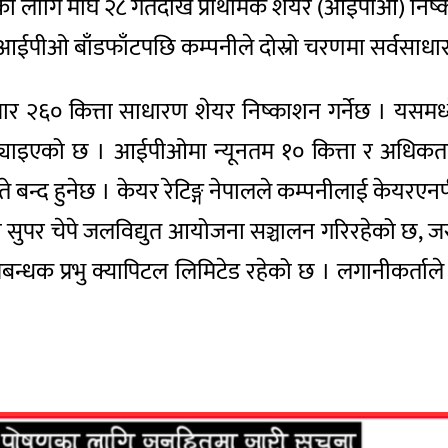
का लागि माघ २८ गतेदेखि प्राथमिक शेयर (आईपीओ) निष्
 आईपीओ बाँडफाँटपछि कम्पनीले दोस्रो चरणमा सर्वसाधा
जार २६० कित्ता साधारण शेयर निष्काशन गर्नेछ । यसमध
ट्याइएको छ । आईपीओमा न्यूनतम १० कित्ता र अधिकत
 बन्द हुनेछ । केयर रेटिङ्ग नेपालले कम्पनीलाई केयरएन
को सुपर चेपे जलविद्युत आयोजना सञ्चालन गरिरहेको छ,
धक प्रभु क्यापिटल लिमिटेड रहेको छ । लगानीकर्ताले ‘म