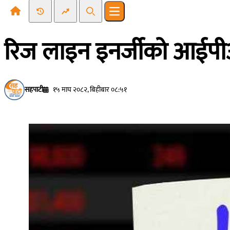
Recent News
Trending News
Search
Open main menu
रिज लाइन इनर्जीको आईपीओ
सहपाटी
१५ माघ २०८२, बिहीबार ०८:५१