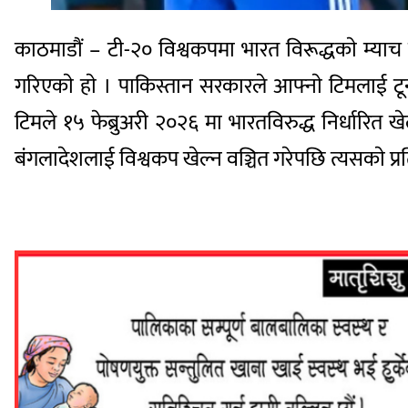
काठमाडौं – टी-२० विश्वकपमा भारत विरूद्धकाे म्या
गरिएकाे हाे । पाकिस्तान सरकारले आफ्नाे टिमलाई टूर
टिमले १५ फेब्रुअरी २०२६ मा भारतविरुद्ध निर्धारित 
बंगलादेशलाई विश्वकप खेल्न वञ्चित गरेपछि त्यसकाे प्र