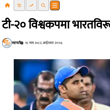
Recent News
Trending News
Search
Open main menu
टी-२० विश्वकपमा भारतविरूद्
सहपाटी
१८ माघ २०८२, आईतवार २०:५६